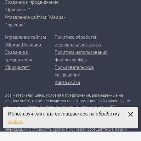
Создание и продвижение:
"Приоритет"
Управление сайтом: "Медиа-
Решения"
Управление сайтом
Политика обработки
"Медиа-Решения
персональных данных
Создание и
Политика использования
продвижение
файлов cookies
"Приоритет"
Пользовательское
соглашение
Карта сайта
Все материалы, цены, условия и предложения, размещенные на
данном сайте, носят исключительно информационный характер и не
являются публичной офертой в соответствии со статьей 437
Гражданского кодекса Российской Федерации. Договор может быть
Используя сайт, вы соглашаетесь на обработку
составлен только после индивидуального согласования всех деталей
cookies
и оформляется в письменном виде. Для получения точной
информации о стоимости, сроках и условиях обращайтесь к нашим
менеджерам по контактным телефонам или через форму обратной
связи.